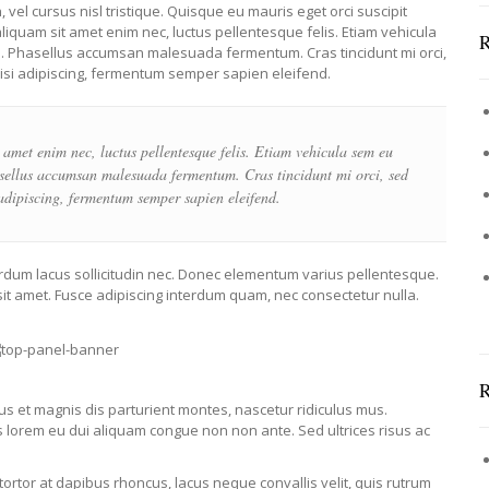
el cursus nisl tristique. Quisque eu mauris eget orci suscipit
liquam sit amet enim nec, luctus pellentesque felis. Etiam vehicula
in. Phasellus accumsan malesuada fermentum. Cras tincidunt mi orci,
nisi adipiscing, fermentum semper sapien eleifend.
amet enim nec, luctus pellentesque felis. Etiam vehicula sem eu
hasellus accumsan malesuada fermentum. Cras tincidunt mi orci, sed
 adipiscing, fermentum semper sapien eleifend.
erdum lacus sollicitudin nec. Donec elementum varius pellentesque.
sit amet. Fusce adipiscing interdum quam, nec consectetur nulla.
us et magnis dis parturient montes, nascetur ridiculus mus.
 lorem eu dui aliquam congue non non ante. Sed ultrices risus ac
rtor at dapibus rhoncus, lacus neque convallis velit, quis rutrum