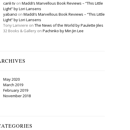
canli tv
on
Maddi’s Marvellous Book Reviews – “This Little
Light” by Lori Lansens
yabanci
on
Maddi’s Marvellous Book Reviews – “This Little
Light” by Lori Lansens
Tony Lariviere
on
The News of the World by Paulette Jiles
32 Books & Gallery
on
Pachinko by Min Jin Lee
ARCHIVES
May 2020
March 2019
February 2019
November 2018
CATEGORIES