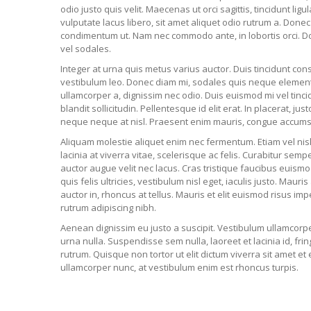
odio justo quis velit. Maecenas ut orci sagittis, tincidunt lig
vulputate lacus libero, sit amet aliquet odio rutrum a. Done
condimentum ut. Nam nec commodo ante, in lobortis orci. D
vel sodales.
Integer at urna quis metus varius auctor. Duis tincidunt cons
vestibulum leo. Donec diam mi, sodales quis neque element
ullamcorper a, dignissim nec odio. Duis euismod mi vel tincid
blandit sollicitudin. Pellentesque id elit erat. In placerat, j
neque neque at nisl. Praesent enim mauris, congue accums
Aliquam molestie aliquet enim nec fermentum. Etiam vel nis
lacinia at viverra vitae, scelerisque ac felis. Curabitur semp
auctor augue velit nec lacus. Cras tristique faucibus euismo
quis felis ultricies, vestibulum nisl eget, iaculis justo. Mauri
auctor in, rhoncus at tellus. Mauris et elit euismod risus impe
rutrum adipiscing nibh.
Aenean dignissim eu justo a suscipit. Vestibulum ullamcorper 
urna nulla. Suspendisse sem nulla, laoreet et lacinia id, fr
rutrum. Quisque non tortor ut elit dictum viverra sit amet et 
ullamcorper nunc, at vestibulum enim est rhoncus turpis.