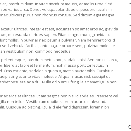
ula at, interdum diam. In vitae tincidunt mauris, ac mollis urna. Sed
c sed varius arcu. Donec volutpat blandit odio, posuere iaculis mi
onec ultricies purus non rhoncus congue. Sed dictum eget magna
ectetur ultrices. Integer est est, accumsan sit amet eros ac, gravida
um, malesuada ultricies sapien. Etiam magna nunc, gravida at
unt mollis. In pulvinar nec ipsum a pulvinar. Nam hendrerit orci id
usto sed vehicula facilisis, ante augue ornare sem, pulvinar molestie
an vestibulum non, commodo nec tellus.
l pellentesque, interdum metus non, sodales nisl. Aenean nisl arcu,
er, libero ac laoreet fermentum, nibh massa porttitor lectus, in
d. Cras est ante, sodales a quam a, mattis auctor nibh. Curabitur
s adipiscing at ante vitae molestie. Aliquam lacus nisl, suscipit ut
rdiet posuere ac a dui. Nulla odio arcu, fringilla sit amet ligula non,
ac eros et ultrices. Etiam sagittis non nisi id sodales. Praesent vel
ingilla non tellus. Vestibulum dapibus lorem ac arcu malesuada
elit. Quisque adipiscing, ligula id eleifend dignissim, lorem nibh