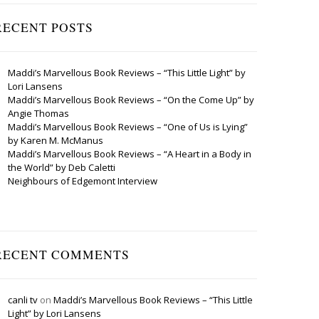
RECENT POSTS
Maddi’s Marvellous Book Reviews – “This Little Light” by
Lori Lansens
Maddi’s Marvellous Book Reviews – “On the Come Up” by
Angie Thomas
Maddi’s Marvellous Book Reviews – “One of Us is Lying”
by Karen M. McManus
Maddi’s Marvellous Book Reviews – “A Heart in a Body in
the World” by Deb Caletti
Neighbours of Edgemont Interview
RECENT COMMENTS
canli tv
on
Maddi’s Marvellous Book Reviews – “This Little
Light” by Lori Lansens